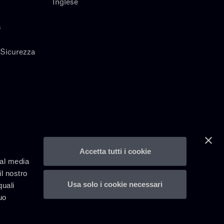
Inglese
s
 Sicurezza
Accetta tutti i cookie
ial media
il nostro
Usa solo i cookie necessari
quali
uo