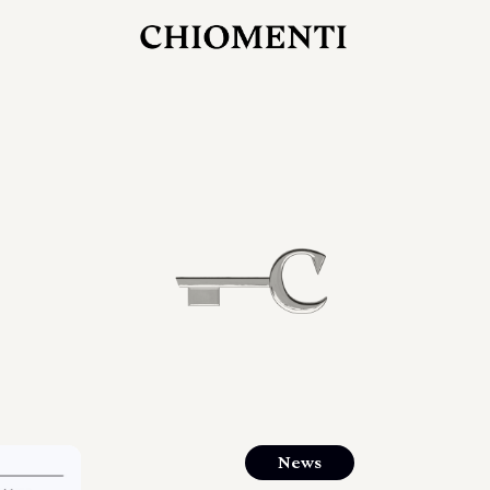
27 LUG 2026
rlonia
C
ostra
d
mana
2
 spazi
um di
orlonia
News
o