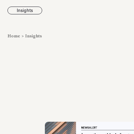
Insights
News
Home
>
Insights
Fondazione To
inaugura la m
Marmora Ro
ampliando gli
espositivi
dell’Antiquari
Villa Albani T
Leggi tutt