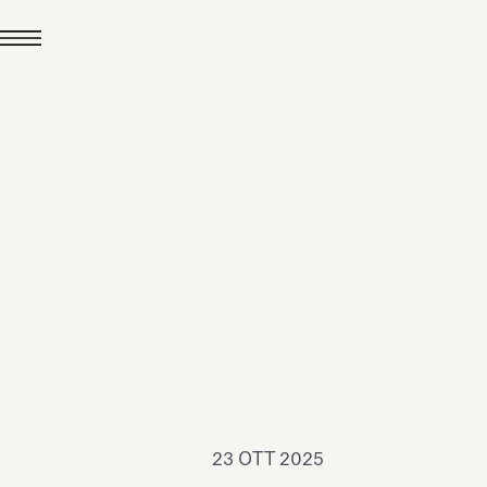
24 LUG 2026
News
hiomenti è Medaglia
'Argento EcoVadis
026
Leggi tutto
23 OTT 2025