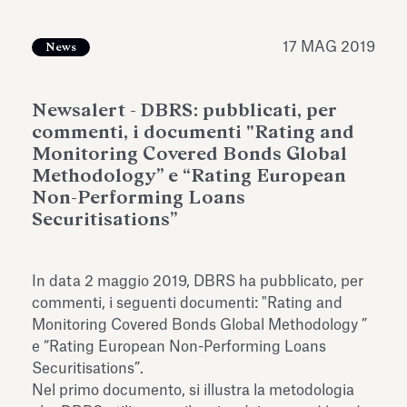
dell’Antiquarium di Villa Albani
Leggi tutto
Leg
Torlonia
17 MAG 2019
News
Newsalert - DBRS: pubblicati, per
commenti, i documenti "Rating and
Monitoring Covered Bonds Global
Methodology” e “Rating European
Non-Performing Loans
Securitisations”
In data 2 maggio 2019, DBRS ha pubblicato, per
commenti, i seguenti documenti: "
Rating and
Monitoring Covered Bonds Global Methodology
”
e “
Rating European Non-Performing Loans
Securitisations
”.
Nel primo documento, si illustra la metodologia