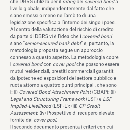
che DBRS utilizza per il
rating
dei
covered bond
a
livello globale, indipendentemente dal fatto che
siano emessi o meno nell'ambito di una
legislazione specifica all’interno dei singoli paesi.
Al centro della valutazione del rischio di credito
da parte di DBRS vi è l’idea che i
covered bond
siano “
senior-secured bank debt
” e, pertanto, la
metodologia proposta segue un approccio
connesso a questo aspetto. La metodologia copre
i
covered bond
con
cover pool
che possono essere
mutui residenziali, prestiti commerciali garantiti
da ipoteche ed esposizioni del settore pubblico e
ruota attorno a quattro punti principali, che sono
i: (i)
Covered Bond Attachment Point
(CBAP); (ii)
Legal and Structuring Framework
(LSF) e
LSF
Implied-Likelihood
(LSF-L); (iii)
CP Credit
Assessment
; (iv) Prospettive di recupero elevate
fornite dal
cover pool
.
Il secondo documento presenta i criteri con cui