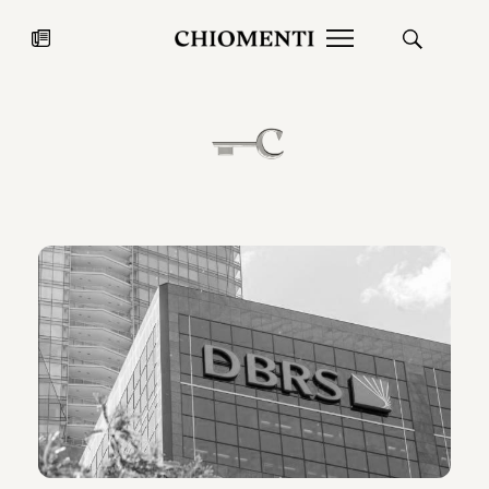
News
27 LUG 2026
News
Fondazione Torlonia inaugura la
Chiomenti 
mostra Marmora Romana
EcoVadis 2
ampliando gli spazi espositivi