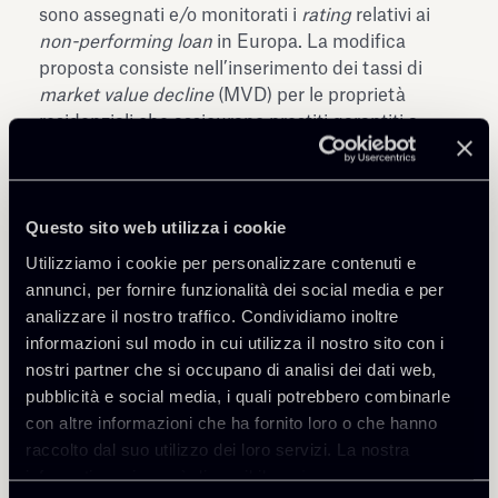
sono assegnati e/o monitorati i
rating
relativi ai
non-performing loan
in Europa. La modifica
proposta consiste nell’inserimento dei tassi di
market value decline
(MVD) per le proprietà
residenziali che assicurano prestiti garantiti a
Cipro. La metodologia si riferisce in genere agli
MVD pubblicati nelle metodologie di
rating
DBRS
RMBS pertinenti. Per le giurisdizioni europee non
Questo sito web utilizza i cookie
coperte da tali metodologie, DBRS utilizzerà MVD
descritti nella metodologia. Ad eccezione delle
Utilizziamo i cookie per personalizzare contenuti e
transazioni NPL cipriote, questa metodologia
annunci, per fornire funzionalità dei social media e per
verrà applicata così com’è al momento della
analizzare il nostro traffico. Condividiamo inoltre
richiesta del
Comment period
.
informazioni sul modo in cui utilizza il nostro sito con i
Per entrambi i documenti, i commenti devono
nostri partner che si occupano di analisi dei dati web,
essere ricevuti entro il 3 giugno 2019
pubblicità e social media, i quali potrebbero combinarle
con altre informazioni che ha fornito loro o che hanno
raccolto dal suo utilizzo dei loro servizi. La nostra
informativa privacy è disponibile
qui
.