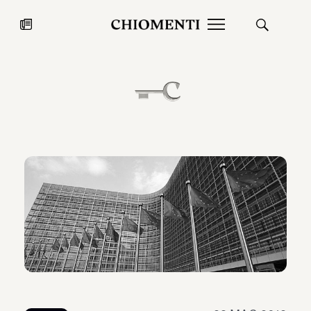
News
27 LUG 2026
News
Fondazione Torlonia inaugura la
Chiomenti 
mostra Marmora Romana
EcoVadis 2
ampliando gli spazi espositivi