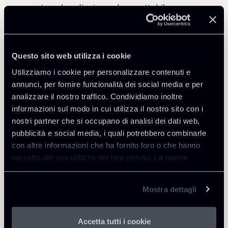
assunto, vale a dire in modo accettabile per un
operatore privato alle condizioni di mercato. Sulla
base di queste considerazioni, la Commissione,
nel confermare la conclusione che la misura non
Questo sito web utilizza i cookie
costituisce aiuto di Stato ai sensi della normativa
UE, ha concesso l’autorizzazione fino al 27
Utilizziamo i cookie per personalizzare contenuti e
maggio 2021.
annunci, per fornire funzionalità dei social media e per
analizzare il nostro traffico. Condividiamo inoltre
informazioni sul modo in cui utilizza il nostro sito con i
nostri partner che si occupano di analisi dei dati web,
pubblicità e social media, i quali potrebbero combinarle
con altre informazioni che ha fornito loro o che hanno
raccolto dal suo utilizzo dei loro servizi. La nostra
Condividi
informativa privacy è disponibile
qui
.
Mostra dettagli
Accetta tutti i cookie