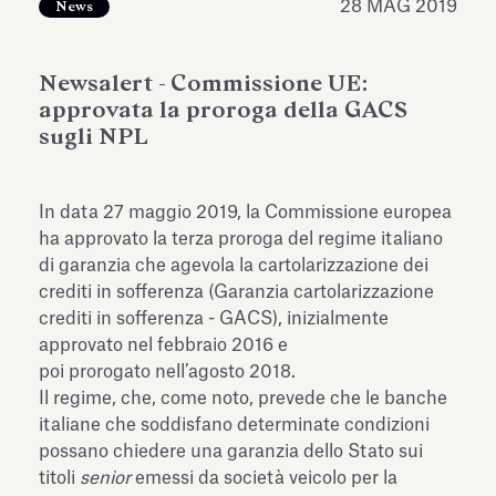
28 MAG 2019
News
dell’Antiquarium di Villa Albani
Leggi tutto
Leg
Torlonia
Newsalert - Commissione UE:
approvata la proroga della GACS
sugli NPL
In data 27 maggio 2019, la Commissione europea
ha approvato la terza proroga del regime italiano
di garanzia che agevola la cartolarizzazione dei
crediti in sofferenza (Garanzia cartolarizzazione
crediti in sofferenza - GACS), inizialmente
approvato nel febbraio 2016 e
poi prorogato nell’agosto 2018.
Il regime, che, come noto, prevede che le banche
italiane che soddisfano determinate condizioni
possano chiedere una garanzia dello Stato sui
titoli
senior
emessi da società veicolo per la