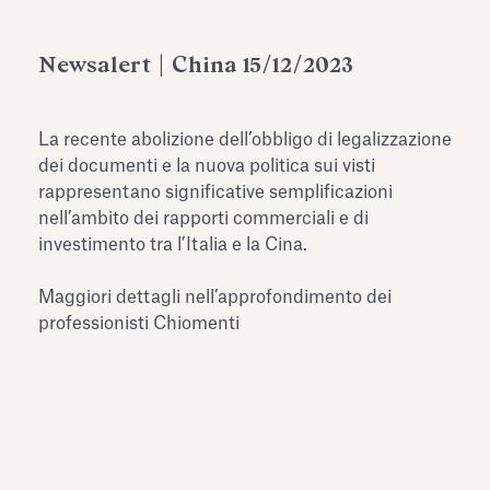
dell’Antiquarium di Villa Albani
Leggi tutto
Leg
Torlonia
Newsalert | China 15/12/2023
La recente abolizione dell’obbligo di legalizzazione
dei documenti e la nuova politica sui visti
rappresentano significative semplificazioni
nell’ambito dei rapporti commerciali e di
investimento tra l’Italia e la Cina.
Maggiori dettagli nell’approfondimento dei
professionisti Chiomenti