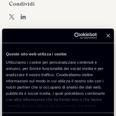
Condividi
Scarica Allegati
1212-Entrata-in-vigore-della-
Questo sito web utilizza i cookie
convenzione-sull-Apostille-in-
575 Kb
Utilizziamo i cookie per personalizzare contenuti e
Cina.pdf
annunci, per fornire funzionalità dei social media e per
analizzare il nostro traffico. Condividiamo inoltre
informazioni sul modo in cui utilizza il nostro sito con i
nostri partner che si occupano di analisi dei dati web,
pubblicità e social media, i quali potrebbero combinarle
con altre informazioni che ha fornito loro o che hanno
Torna agli Insights
raccolto dal suo utilizzo dei loro servizi. La nostra
informativa privacy è disponibile
qui
.