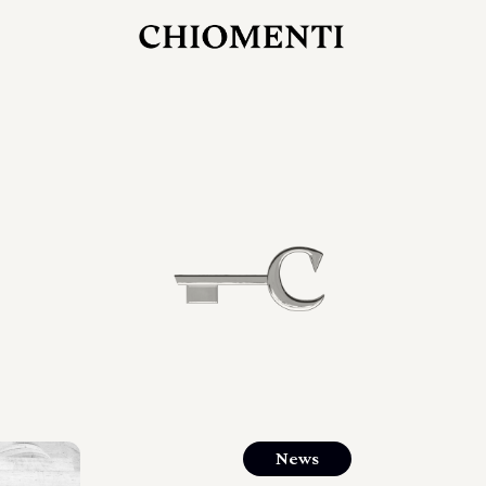
27 LUG 2026
rlonia
C
ostra
d
mana
2
 spazi
um di
orlonia
News
o