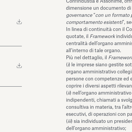
Confindustia e Assonime, offr
dimensione un documento di r
governance
“
con un formato pi
comportamento esistenti
”, s
In linea di continuità con il C
quotate, il
Framework
individu
centralità dell’organo amminis
all’interno di tale organo.
Più nel dettaglio, il
Framewor
(
i
) le imprese siano gestite sot
organo amministrativo collegi
persone con competenze ed es
coprire i diversi aspetti rileva
(
ii
) nell’organo amministrativo
indipendenti, chiamati a svol
consultiva in materia, tra l’al
esecutivi, di operazioni con par
(
iii
) sia individuato un presid
dell’organo amministrativo;