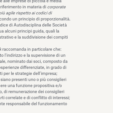
e alle imprese di piccola e media
iferimento in materia di
corporate
ù agile rispetto ai codici di
econdo un principio di proporzionalità.
odice di Autodisciplina delle Società
a alcuni principi guida, quali la
trativo e la suddivisione dei compiti
k
raccomanda in particolare che:
to l’indirizzo e la supervisione di un
ale, nominato dai soci, composto da
perienze differenziate, in grado di
nti per le strategie dell’impresa;
 siano presenti uno o più consiglieri
gere una funzione propositiva e/o
tro, di remunerazione dei consiglieri
ti correlate e di conflitto di interessi;
ente responsabile del funzionamento