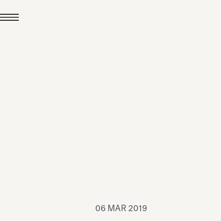
24 LUG 2026
News
hiomenti è Medaglia
'Argento EcoVadis
026
Leggi tutto
06 MAR 2019