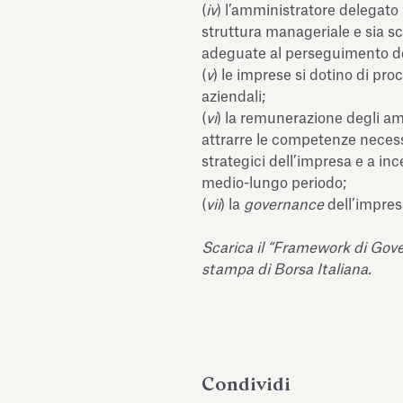
(
iv
) l’amministratore delegato 
struttura manageriale e sia sc
adeguate al perseguimento degl
(
v
) le imprese si dotino di pro
aziendali;
(
vi
) la remunerazione degli am
attrarre le competenze necessar
strategici dell’impresa e a inc
medio-lungo periodo;
(
vii
) la
governance
dell’impres
Scarica il “Framework di Gover
stampa di Borsa Italiana.
Condividi