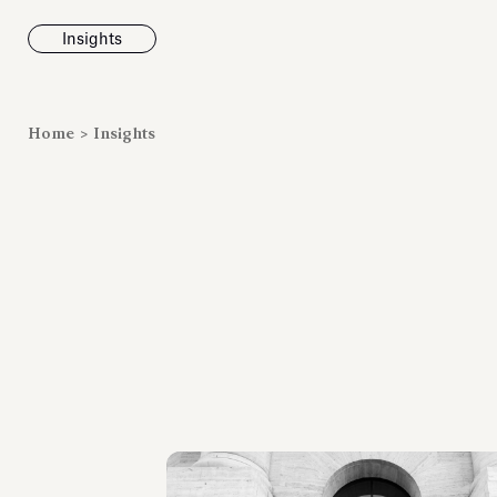
Insights
News
Home
>
Insights
Fondazione To
inaugura la m
Marmora Ro
ampliando gli
espositivi
dell’Antiquari
Villa Albani T
Leggi tutt