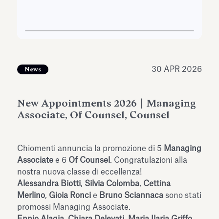
dell’Antiquarium di Villa Albani
Leggi tutto
Leg
Torlonia
30 APR 2026
News
New Appointments 2026 | Managing
Associate, Of Counsel, Counsel
Chiomenti annuncia la promozione di 5
Managing
Associate
e 6
Of Counsel
. Congratulazioni alla
nostra nuova classe di eccellenza!
Alessandra Biotti
,
Silvia Colomba
,
Cettina
Merlino
,
Gioia Ronci
e
Bruno Sciannaca
sono stati
promossi Managing Associate.
Ennio Alagia
,
Chiara Delevati
,
Maria Ilaria Griffo
,