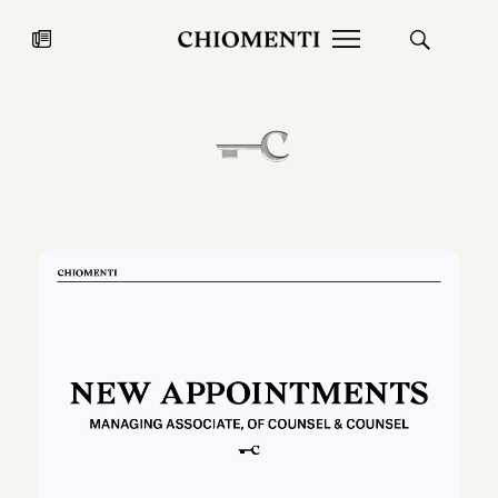
News
27 LUG 2026
News
Fondazione Torlonia inaugura la
Chiomenti 
mostra Marmora Romana
EcoVadis 2
ampliando gli spazi espositivi