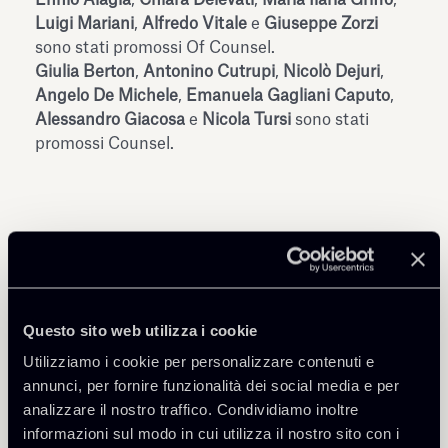
Luigi Mariani
,
Alfredo Vitale
e
Giuseppe Zorzi
sono stati promossi Of Counsel.
Giulia Berton
,
Antonino Cutrupi
,
Nicolò Dejuri
,
Angelo De Michele
,
Emanuela Gagliani Caputo
,
Alessandro Giacosa
e
Nicola Tursi
sono stati
promossi Counsel.
Condividi
Questo sito web utilizza i cookie
Utilizziamo i cookie per personalizzare contenuti e
annunci, per fornire funzionalità dei social media e per
analizzare il nostro traffico. Condividiamo inoltre
informazioni sul modo in cui utilizza il nostro sito con i