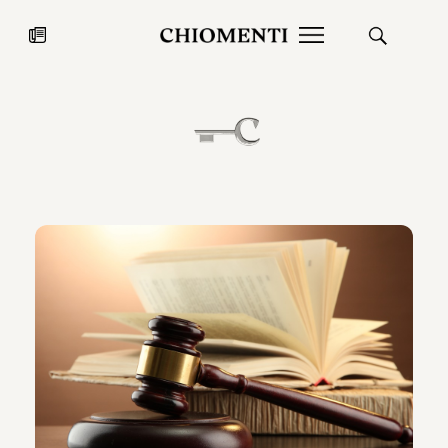
News
27 LUG 2026
News
Fondazione Torlonia inaugura la
Chiomenti 
mostra Marmora Romana
EcoVadis 2
ampliando gli spazi espositivi