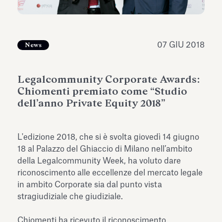
dell’Antiquarium di Villa Albani
Leggi tutto
Leg
Torlonia
07 GIU 2018
News
Legalcommunity Corporate Awards:
Chiomenti premiato come “Studio
dell’anno Private Equity 2018”
L'edizione 2018, che si è svolta giovedì 14 giugno
18 al Palazzo del Ghiaccio di Milano nell’ambito
della Legalcommunity Week, ha voluto dare
riconoscimento alle eccellenze del mercato legale
in ambito Corporate sia dal punto vista
stragiudiziale che giudiziale.
Chiomenti ha ricevuto il riconoscimento