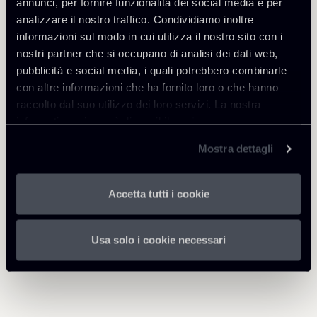
Condividi
annunci, per fornire funzionalità dei social media e per
analizzare il nostro traffico. Condividiamo inoltre
informazioni sul modo in cui utilizza il nostro sito con i
nostri partner che si occupano di analisi dei dati web,
pubblicità e social media, i quali potrebbero combinarle
con altre informazioni che ha fornito loro o che hanno
Approfondisci
raccolto dal suo utilizzo dei loro servizi. La nostra
informativa privacy è disponibile
qui
.
Debt Finance
Mostra dettagli
Accetta tutti i cookie
Torna agli Insights
Usa solo i cookie necessari