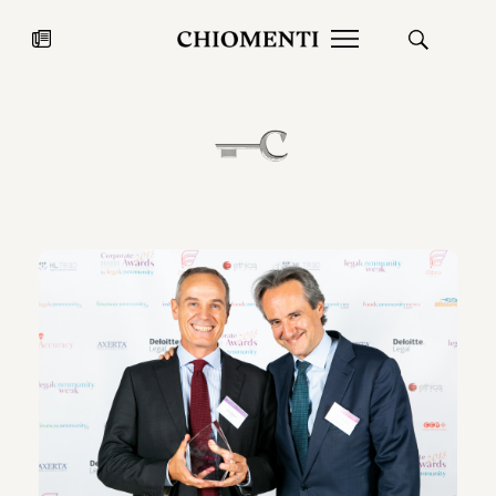
News
27 LUG 2026
News
Fondazione Torlonia inaugura la
Chiomenti 
mostra Marmora Romana
EcoVadis 2
ampliando gli spazi espositivi