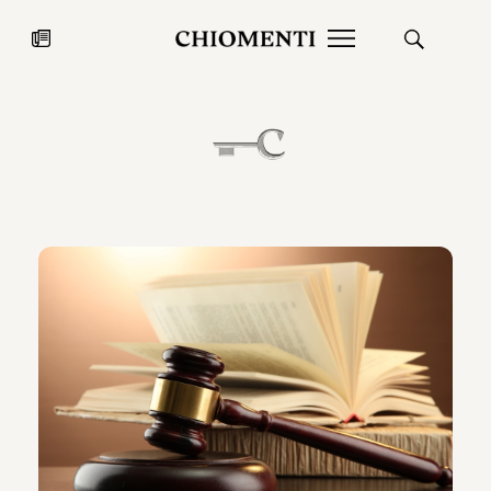
News
27 LUG 2026
News
Fondazione Torlonia inaugura la
Chiomenti 
mostra Marmora Romana
EcoVadis 2
ampliando gli spazi espositivi