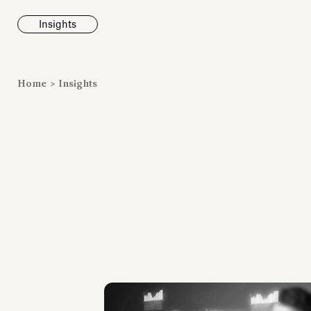
Insights
News
Home
>
Insights
Fondazione To
inaugura la m
Marmora Ro
ampliando gli
espositivi
dell’Antiquari
Villa Albani T
Leggi tutt