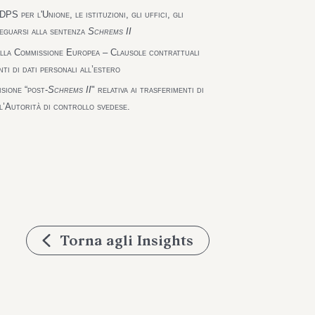
PS per l'Unione, le istituzioni, gli uffici, gli
deguarsi alla sentenza
Schrems II
ella Commissione Europea – Clausole contrattuali
ti di dati personali all’estero
isione “post-
Schrems II
" relativa ai trasferimenti di
ll’Autorità di controllo svedese.
Torna agli Insights