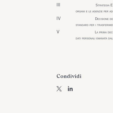
III
Strategia ED
organi e le agenzie per a
IV
Decisione d
standard per i trasferimen
V
La prima dec
dati personali emanata da
Condividi