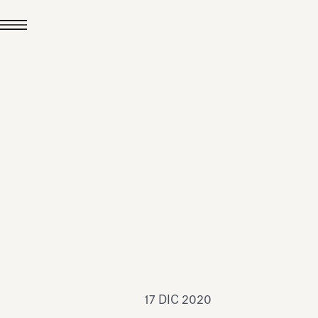
24 LUG 2026
News
hiomenti è Medaglia
'Argento EcoVadis
026
Leggi tutto
17 DIC 2020