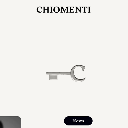
27 LUG 2026
rlonia
C
ostra
d
mana
2
 spazi
um di
orlonia
News
o