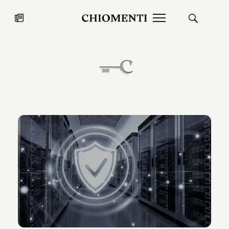
News
27 LUG 2026
News
Fondazione Torlonia inaugura la
Chiomenti 
mostra Marmora Romana
EcoVadis 2
ampliando gli spazi espositivi