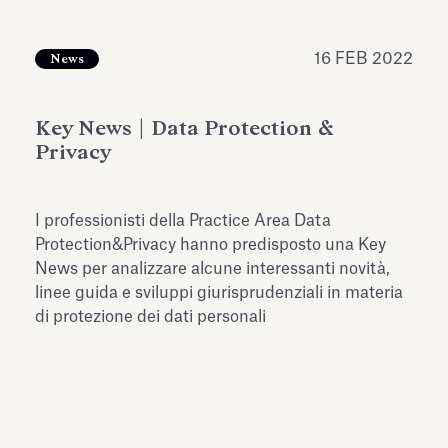
dell’Antiquarium di Villa Albani
Leggi tutto
Leg
Torlonia
16 FEB 2022
News
Key News | Data Protection &
Privacy
I professionisti della Practice Area Data
Protection&Privacy hanno predisposto una Key
News per analizzare alcune interessanti novità,
linee guida e sviluppi giurisprudenziali in materia
di protezione dei dati personali