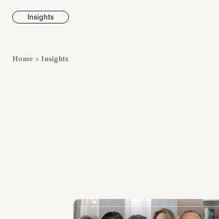
Insights
News
Home
>
Insights
Fondazione To
inaugura la m
Marmora Ro
ampliando gli
espositivi
dell’Antiquari
Villa Albani T
Leggi tutt