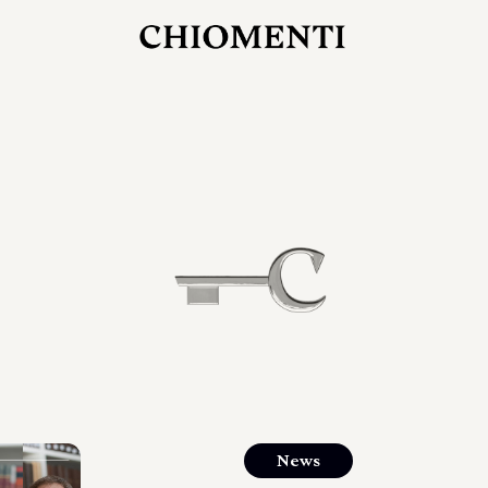
27 LUG 2026
rlonia
C
ostra
d
mana
2
 spazi
um di
orlonia
News
o