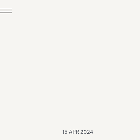
24 LUG 2026
News
hiomenti è Medaglia
'Argento EcoVadis
026
Leggi tutto
15 APR 2024