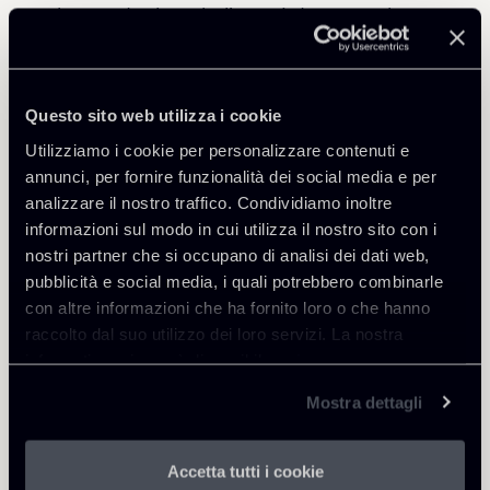
valorizzando al meglio l’attività dei propri clienti e
creando valore per i protagonisti dell’attività
economica italiana e internazionale. Chiomenti
lavora con chi lancia nuove sfide attraverso i
Questo sito web utilizza i cookie
propri professionisti, uniti per meglio esprimere la
molteplicità dei talenti.
Utilizziamo i cookie per personalizzare contenuti e
annunci, per fornire funzionalità dei social media e per
Con 300 avvocati e commercialisti e 70 anni di
analizzare il nostro traffico. Condividiamo inoltre
storia, Chiomenti costituisce il più importante
informazioni sul modo in cui utilizza il nostro sito con i
studio legale italiano con vocazione
nostri partner che si occupano di analisi dei dati web,
internazionale, annoverando sedi a Roma, Milano,
pubblicità e social media, i quali potrebbero combinarle
Londra, Bruxelles, Pechino, Shanghai, Hong Kong
con altre informazioni che ha fornito loro o che hanno
e New York.
raccolto dal suo utilizzo dei loro servizi. La nostra
informativa privacy è disponibile
qui
.
Mostra dettagli
Accetta tutti i cookie