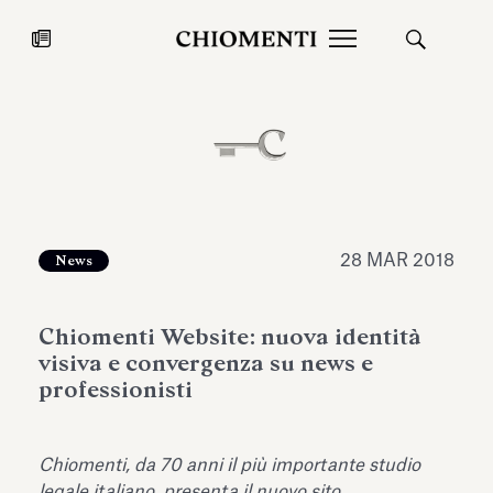
News
27 LUG 2026
News
28 MAR 2018
News
Chiomenti Website: nuova identità
visiva e convergenza su news e
professionisti
Fondazione Torlonia inaugura la
Chiomenti 
Chiomenti, da 70 anni il più importante studio
mostra Marmora Romana
EcoVadis 2
ampliando gli spazi espositivi
legale italiano, presenta il nuovo sito,