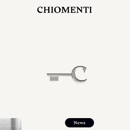
27 LUG 2026
rlonia
C
ostra
d
mana
2
 spazi
um di
orlonia
News
o