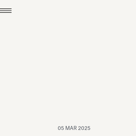
24 LUG 2026
News
hiomenti è Medaglia
'Argento EcoVadis
026
Leggi tutto
05 MAR 2025