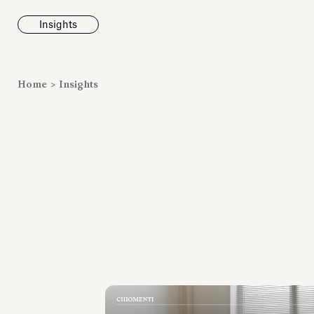
Insights
News
Home
>
Insights
Fondazione To
inaugura la m
Marmora Ro
ampliando gli
espositivi
dell’Antiquari
Villa Albani T
Leggi tutt