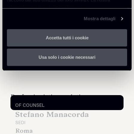
informativa privacy è disponibile
qui
.
Mostra dettagli
Approfondisci
Accetta tutti i cookie
Debt Finance
International Arbitration
White Collar crime & Investigation
Usa solo i cookie necessari
Professionisti correlati
OF COUNSEL
Stefano Manacorda
SEDI
Roma