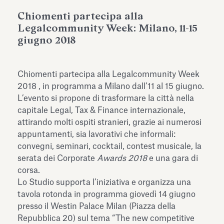
dell’Antiquarium di Villa Albani
Leggi tutto
Leg
Chiomenti partecipa alla
Torlonia
Legalcommunity Week: Milano, 11-15
giugno 2018
Chiomenti partecipa alla
Legalcommunity Week
2018
, in programma a Milano dall’11 al 15 giugno.
L’evento si propone di trasformare la città nella
capitale Legal, Tax & Finance internazionale,
attirando molti ospiti stranieri, grazie ai numerosi
appuntamenti, sia lavorativi che informali:
convegni, seminari, cocktail, contest musicale, la
serata dei Corporate
Awards 2018
e una gara di
corsa.
Lo Studio supporta l’iniziativa e organizza una
tavola rotonda in programma giovedì 14 giugno
presso il Westin Palace Milan (Piazza della
Repubblica 20) sul tema “The new competitive