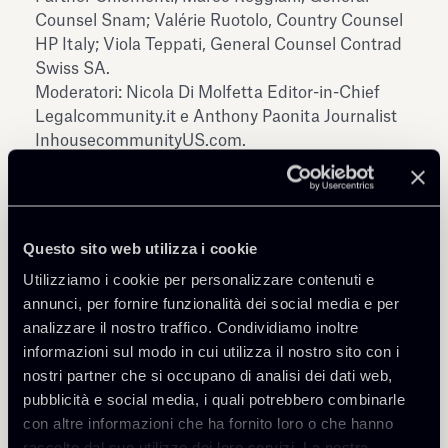
Counsel Snam; Valérie Ruotolo, Country Counsel
HP Italy; Viola Teppati, General Counsel Contrad
Swiss SA.
Moderatori: Nicola Di Molfetta Editor-in-Chief
Legalcommunity.it e Anthony Paonita Journalist
InhousecommunityUS.com.
Scarica qui
tutti i dettagli sulla conferenza e le
modalità di registrazione
Questo sito web utilizza i cookie
Utilizziamo i cookie per personalizzare contenuti e
annunci, per fornire funzionalità dei social media e per
analizzare il nostro traffico. Condividiamo inoltre
informazioni sul modo in cui utilizza il nostro sito con i
nostri partner che si occupano di analisi dei dati web,
Condividi
pubblicità e social media, i quali potrebbero combinarle
con altre informazioni che ha fornito loro o che hanno
raccolto dal suo utilizzo dei loro servizi. La nostra