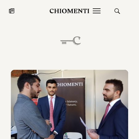
News
27 LUG 2026
News
Fondazione Torlonia inaugura la
Chiomenti 
mostra Marmora Romana
EcoVadis 2
ampliando gli spazi espositivi