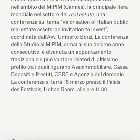
dell’Antiquarium di Villa Albani
nell'ambito del MIPIM (Cannes), la principale fiera
Leggi tutto
Leg
Torlonia
mondiale nel settore del
real estate
, una
conferenza sul tema "Valorisation of Italian public
real estate assets: an invitation to invest",
coordinata dall'Avv. Umberto Borzi. La conferenza
dello Studio al MIPIM, ormai al suo decimo anno
consecutivo, è divenuta un appuntamento
tradizionale e può vantare relatori di altissimo
profilo tra i quali figurano Assoimmobiliare, Cassa
Depositi e Prestiti, CBRE e Agenzia del demanio.
La conferenza si terrà l'8 marzo presso il Palais
des Festivals, Hoban Room, alle ore 11.30.