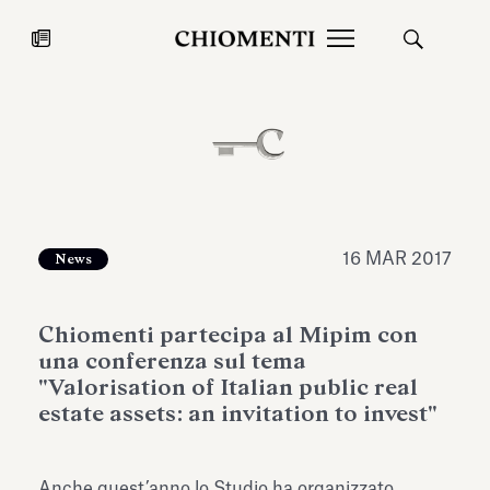
News
27 LUG 2026
News
16 MAR 2017
News
Chiomenti partecipa al Mipim con
una conferenza sul tema
"Valorisation of Italian public real
estate assets: an invitation to invest"
Fondazione Torlonia inaugura la
Chiomenti 
mostra Marmora Romana
EcoVadis 2
ampliando gli spazi espositivi
Anche quest’anno lo Studio ha organizzato,