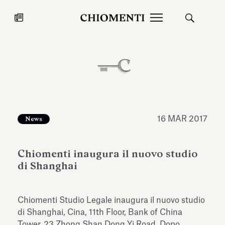
News
27 LUG 2026
News
16 MAR 2017
News
Chiomenti inaugura il nuovo studio
di Shanghai
Chiomenti Studio Legale inaugura il nuovo studio
Fondazione Torlonia inaugura la
Chiomenti 
di Shanghai, Cina, 11th Floor, Bank of China
mostra Marmora Romana
EcoVadis 2
ampliando gli spazi espositivi
Tower, 23 Zhong Shan Dong Yi Road. Dopo