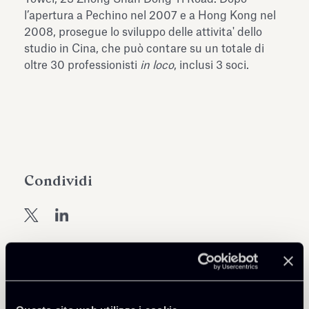
dell’Antiquarium di Villa Albani
l’apertura a Pechino nel 2007 e a Hong Kong nel
Leggi tutto
Leg
Torlonia
2008, prosegue lo sviluppo delle attivita' dello
studio in Cina, che può contare su un totale di
oltre 30 professionisti
in loco
, inclusi 3 soci.
Condividi
Torna agli Insights