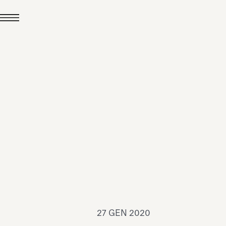
24 LUG 2026
News
hiomenti è Medaglia
'Argento EcoVadis
026
Leggi tutto
27 GEN 2020