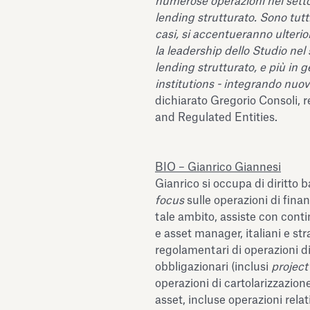
numerose operazioni nel setto
lending strutturato. Sono tutt
casi, si accentueranno ulteri
la leadership dello Studio nel
lending strutturato, e più in g
institutions - integrando nuove
dichiarato Gregorio Consoli, 
and Regulated Entities.
BIO – Gianrico Giannesi
Gianrico si occupa di diritto b
focus
sulle operazioni di finan
tale ambito, assiste con conti
e asset manager, italiani e stra
regolamentari di operazioni di 
obbligazionari (inclusi
project
operazioni di cartolarizzazio
asset, incluse operazioni relati