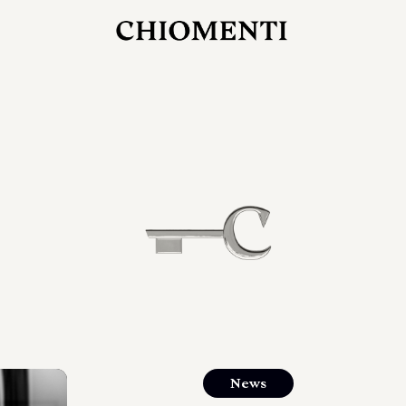
27 LUG 2026
rlonia
C
ostra
d
mana
2
 spazi
um di
orlonia
News
o