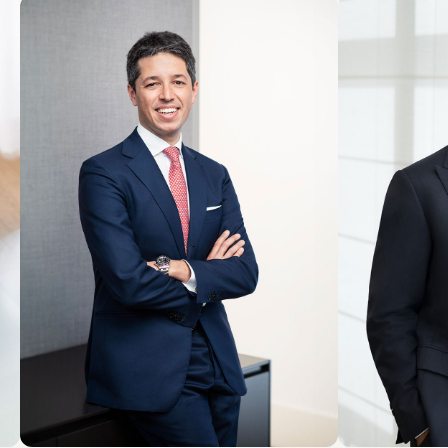
PARTNER
PARTNER
Gregorio Consoli
Gianri
SEDI
SEDI
Milano
Roma
Scopri il professionista
Sco