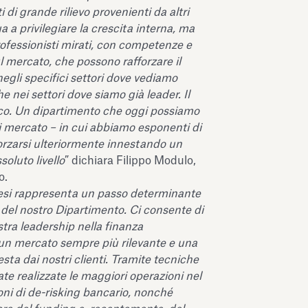
i di grande rilievo provenienti da altri
a a privilegiare la crescita interna, ma
professionisti mirati, con competenze e
 mercato, che possono rafforzare il
egli specifici settori dove vediamo
e nei settori dove siamo già leader. Il
co. Un dipartimento che oggi possiamo
di mercato – in cui abbiamo esponenti di
forzarsi ulteriormente innestando un
soluto livello
” dichiara Filippo Modulo,
o.
nesi rappresenta un passo determinante
a del nostro Dipartimento. Ci consente di
stra leadership nella finanza
 un mercato sempre più rilevante e una
ta dai nostri clienti. Tramite tecniche
ate realizzate le maggiori operazioni nel
oni di de-risking bancario, nonché