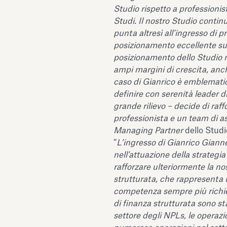
Studio rispetto a professionist
Studi. Il nostro Studio continu
punta altresì all’ingresso di 
posizionamento eccellente sul
posizionamento dello Studio n
ampi margini di crescita, anch
caso di Gianrico è emblemati
definire con serenità leader 
grande rilievo – decide di raf
professionista e un team di as
Managing Partner
dello Studi
“
L’ingresso di Gianrico Gian
nell’attuazione della strategi
rafforzare ulteriormente la no
strutturata, che rappresenta
competenza sempre più richies
di finanza strutturata sono st
settore degli NPLs, le operazi