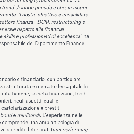
re del funding e, recentemente, del
i trend di lungo periodo e che, in alcuni
ormente
.
Il nostro obiettivo è consolidare
 settore finanza - DCM, restructuring e
enerale rispetto alle financial
 skills e professionisti di eccellenza
” ha
responsabile del Dipartimento Finance
ancario e finanziario, con particolare
za strutturata e mercato dei capitali. In
nuità banche, società finanziarie, fondi
nieri, negli aspetti legali e
cartolarizzazione e prestiti
 bond
e
minibond
). L’esperienza nelle
ne comprende una ampia tipologia di
ve a crediti deteriorati (
non performing