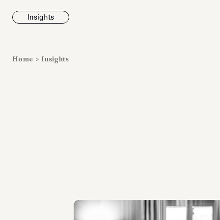
Insights
News
Home
>
Insights
Fondazione To
inaugura la m
Marmora Ro
ampliando gli
espositivi
dell’Antiquari
Villa Albani T
Leggi tutt