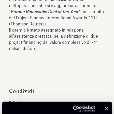
dell’Antiquarium di Villa Albani
nell'operazione che si è aggiudicata il premio
Leggi tutto
Leg
Torlonia
"
Europe Renewable Deal of the Year
", nell'ambito
dei Project Finance International Awards 2011
(Thomson Reuters).
Il premio è stato assegnato in relazione
all'assistenza prestata nella definizione di due
project financing del valore complessivo di 741
milioni di Euro.
Condividi