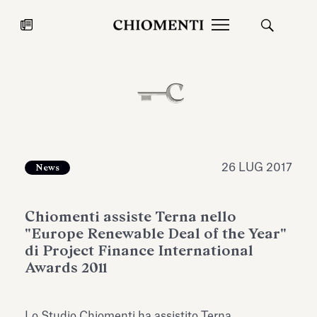
News
27 LUG 2026
News
26 LUG 2017
News
Chiomenti assiste Terna nello
"Europe Renewable Deal of the Year"
di Project Finance International
Awards 2011
Fondazione Torlonia inaugura la
Chiomenti 
mostra Marmora Romana
EcoVadis 2
ampliando gli spazi espositivi
Lo Studio Chiomenti ha assistito Terna