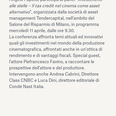
dell’Antiquarium di Villa Albani
alle stelle – Il tax credit nel cinema come asset
Leggi tutto
Leg
Torlonia
alternativo
”, organizzata dalla società di asset
management Tendercapital, nell’ambito del
Salone del Risparmio di Milano, in programma
mercoledì 11 aprile, dalle ore 9.30.
La conferenza affronta temi attuali ed innovativi
quali gli investimenti nel mondo della produzione
cinematografica, affrontati anche in un’ottica di
rendimento e di vantaggi fiscali. Special guest,
l’attore Piefrancesco Favino, a raccontare le
prospettive dell’attore e del produttore.
Intervengono anche Andrea Cabrini, Direttore
Class CNBC e Luca Dini, direttore editoriale di
Condé Nast Italia.