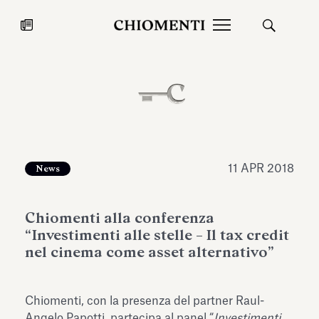
News
27 LUG 2026
News
11 APR 2018
News
Chiomenti alla conferenza
“Investimenti alle stelle – Il tax credit
nel cinema come asset alternativo”
Fondazione Torlonia inaugura la
Chiomenti 
Chiomenti, con la presenza del partner Raul-
mostra Marmora Romana
EcoVadis 2
ampliando gli spazi espositivi
Angelo Papotti, partecipa al panel “
Investimenti