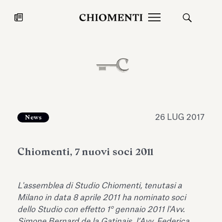
News
27 LUG 2026
News
26 LUG 2017
News
Chiomenti, 7 nuovi soci 2011
L'assemblea di Studio Chiomenti, tenutasi a
Milano in data 8 aprile 2011 ha nominato soci
Fondazione Torlonia inaugura la
Chiomenti 
dello Studio con effetto 1° gennaio 2011 l'Avv.
mostra Marmora Romana
EcoVadis 2
ampliando gli spazi espositivi
Simone Bernard de la Gatinais, l’Avv. Federica