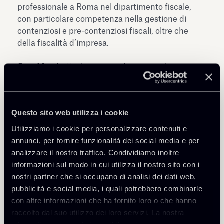
professionale a Roma nel dipartimento fiscale,
con particolare competenza nella gestione di
contenziosi e pre-contenziosi fiscali, oltre che
della fiscalità d’impresa.
Sara Marchetta
, laureata in lingua e cultura
cinese a Ca’ Foscari ed in legge, Avvocato. Svolge
la sua attività professionale a Pechino dal 1997 e
fa parte dello Studio Chiomenti dal 2008 nel
Questo sito web utilizza i cookie
dipartimento societario e M&A; fluente in cinese
mandarino oltre che in inglese, ha maturato
Utilizziamo i cookie per personalizzare contenuti e
particolare esperienza negli investimenti in Cina,
annunci, per fornire funzionalità dei social media e per
e in generale dell’assistenza societaria e
analizzare il nostro traffico. Condividiamo inoltre
contrattualistica d’impresa ad imprese operanti
informazioni sul modo in cui utilizza il nostro sito con i
nel mercato asiatico.
nostri partner che si occupano di analisi dei dati web,
pubblicità e social media, i quali potrebbero combinarle
Sebastiano Zimmitti
, Avvocato, fa parte dello
con altre informazioni che ha fornito loro o che hanno
Studio Chiomenti dal 1996. Svolge la sua attività
raccolto dal suo utilizzo dei loro servizi. La nostra
professionale a Milano nel dipartimento