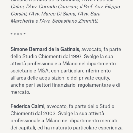
dell’Antiquarium di Villa Albani
Calmi, l’Avv. Corrado Canziani, il Prof. Avv. Filippo
Leggi tutto
Leg
Torlonia
Corsini, l’Avv. Marco Di Siena, l’Avv. Sara
Marchetta e l’Avv. Sebastiano Zimmitti.
* * * * *
Simone Bernard de la Gatinais
, avvocato, fa parte
dello Studio Chiomenti dal 1997. Svolge la sua
attività professionale a Milano nel dipartimento
societario e M&A, con particolare riferimento
all’area delle acquisizioni e del private equity,
anche per i settori finanziario, regolamentare e di
mercato.
Federica Calmi
, avvocato, fa parte dello Studio
Chiomenti dal 2003. Svolge la sua attività
professionale a Milano nel dipartimento mercati
dei capitali, ed ha maturato particolare esperienza