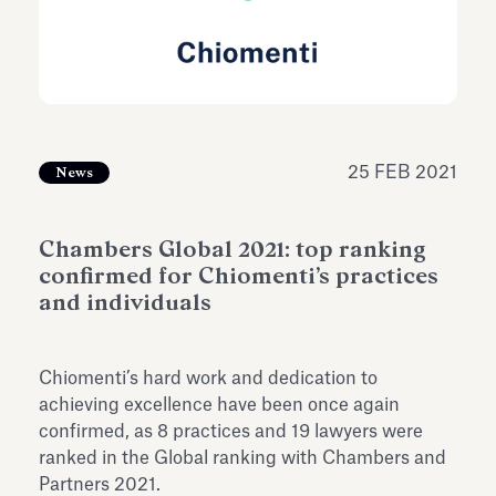
dell’Antiquarium di Villa Albani
Leggi tutto
Leg
Torlonia
25 FEB 2021
News
Chambers Global 2021: top ranking
confirmed for Chiomenti’s practices
and individuals
Chiomenti’s hard work and dedication to
achieving excellence have been once again
confirmed, as 8 practices and 19 lawyers were
ranked in the Global ranking with Chambers and
Partners 2021.