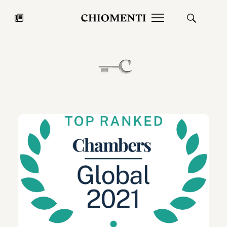
News
27 LUG 2026
News
Fondazione Torlonia inaugura la
Chiomenti 
mostra Marmora Romana
EcoVadis 2
ampliando gli spazi espositivi