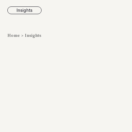
Insights
News
Home
>
Insights
Fondazione To
inaugura la m
Marmora Ro
ampliando gli
espositivi
dell’Antiquari
Villa Albani T
Leggi tutt