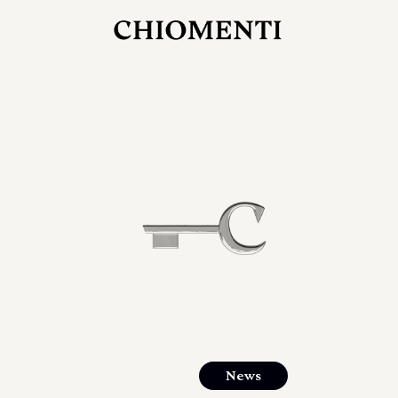
27 LUG 2026
rlonia
C
ostra
d
mana
2
 spazi
um di
orlonia
News
o