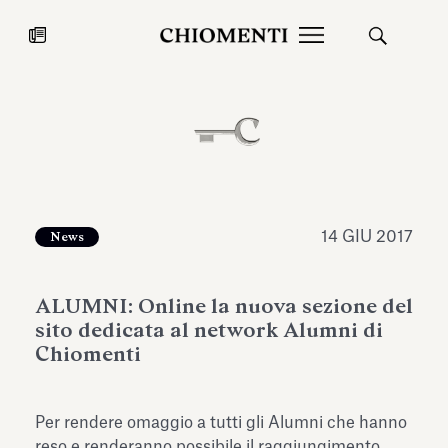
News
27 LUG 2026
News
14 GIU 2017
News
ALUMNI: Online la nuova sezione del
sito dedicata al network Alumni di
Chiomenti
Fondazione Torlonia inaugura la
Chiomenti 
Per rendere omaggio a tutti gli Alumni che hanno
mostra Marmora Romana
EcoVadis 2
ampliando gli spazi espositivi
reso e renderanno possibile il raggiungimento