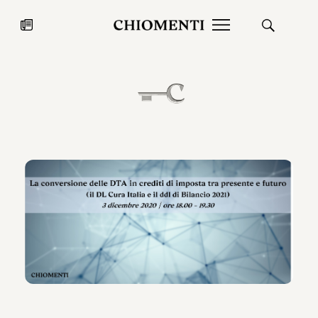
News
27 LUG 2026
News
Fondazione Torlonia inaugura la
Chiomenti 
mostra Marmora Romana
EcoVadis 2
ampliando gli spazi espositivi