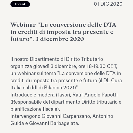
01 DIC 2020
dell’Antiquarium di Villa Albani
Event
Leggi tutto
Leg
Torlonia
Webinar "La conversione delle DTA
in crediti di imposta tra presente e
futuro", 3 dicembre 2020
Il nostro Dipartimento di Diritto Tributario
organizza giovedì 3 dicembre, ore 18-19.30 CET,
un webinar sul tema "La conversione delle DTA in
crediti di imposta tra presente e futuro (il DL Cura
Italia e il ddl di Bilancio 2021)"
Introduce e modera i lavori, Raul-Angelo Papotti
(Responsabile del dipartimento Diritto tributario e
pianificazione fiscale).
Intervengono Giovanni Carpenzano, Antonino
Guida e Giovanni Barbagelata.