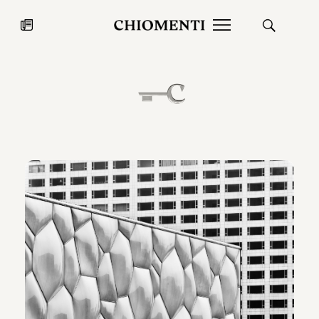
News
27 LUG 2026
News
Fondazione Torlonia inaugura la
Chiomenti 
mostra Marmora Romana
EcoVadis 2
ampliando gli spazi espositivi