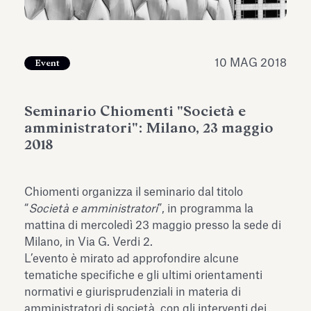
dell’Antiquarium di Villa Albani
Leggi tutto
Leg
Torlonia
10 MAG 2018
Event
Seminario Chiomenti "Società e
amministratori": Milano, 23 maggio
2018
Chiomenti organizza il seminario dal titolo
“
Società e amministratori
”, in programma la
mattina di mercoledì 23 maggio presso la sede di
Milano, in Via G. Verdi 2.
L’evento è mirato ad approfondire alcune
tematiche specifiche e gli ultimi orientamenti
normativi e giurisprudenziali in materia di
amministratori di società, con gli interventi dei