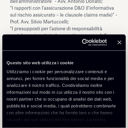
dell’amministratore” - Avv. Antonio Donato;
“I rapporti con l’assicurazione D&O (l’informativa
sul rischio assicurato – le clausole claims made)” -
Prof. Avv. Silvio Martuccelli;
“I presupposti per l’azione di responsabilità
sociale: casi pratici e le recenti pronunce della
giurisprudenza, anche con riguardo a sindaci e
direttori generali” - Avv. Andrea Bernava e Avv.
Sebastiano Zimmitti.
Questo sito web utilizza i cookie
Per ulteriori informazioni
e registrazione
Utilizziamo i cookie per personalizzare contenuti e
all’evento - E:
events@chiomenti.net
- T: +39 06
annunci, per fornire funzionalità dei social media e per
466221
analizzare il nostro traffico. Condividiamo inoltre
Scarica l'invito qui a fianco
informazioni sul modo in cui utilizza il nostro sito con i
(Photo credits Vincenzo Troiano)
nostri partner che si occupano di analisi dei dati web,
pubblicità e social media, i quali potrebbero combinarle
con altre informazioni che ha fornito loro o che hanno
raccolto dal suo utilizzo dei loro servizi. La nostra
informativa privacy è disponibile
qui
.