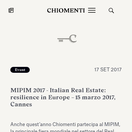
News
27 LUG 2026
News
17 SET 2017
Event
MIPIM 2017 - Italian Real Estate:
resilience in Europe – 15 marzo 2017,
Cannes
Fondazione Torlonia inaugura la
Chiomenti 
Anche quest’anno Chiomenti partecipa al MIPIM,
mostra Marmora Romana
EcoVadis 2
ampliando gli spazi espositivi
la principale fiera mondiale nel settore del Real