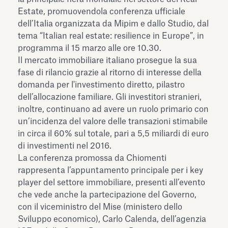
dell’Antiquarium di Villa Albani
Estate, promuovendola conferenza ufficiale
Leggi tutto
Leg
Torlonia
dell’Italia organizzata da Mipim e dallo Studio, dal
tema “Italian real estate: resilience in Europe”, in
programma il 15 marzo alle ore 10.30.
Il mercato immobiliare italiano prosegue la sua
fase di rilancio grazie al ritorno di interesse della
domanda per l'investimento diretto, pilastro
dell’allocazione familiare. Gli investitori stranieri,
inoltre, continuano ad avere un ruolo primario con
un’incidenza del valore delle transazioni stimabile
in circa il 60% sul totale, pari a 5,5 miliardi di euro
di investimenti nel 2016.
La conferenza promossa da Chiomenti
rappresenta l’appuntamento principale per i key
player del settore immobiliare, presenti all’evento
che vede anche la partecipazione del Governo,
con il viceministro del Mise (ministero dello
Sviluppo economico), Carlo Calenda, dell’agenzia