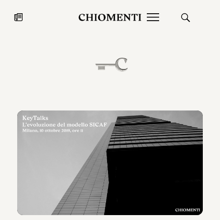
News
27 LUG 2026
News
Fondazione Torlonia inaugura la
Chiomenti 
mostra Marmora Romana
EcoVadis 2
ampliando gli spazi espositivi