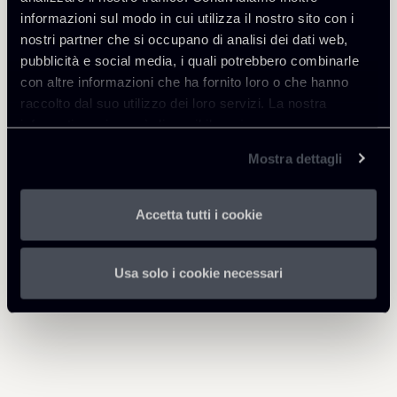
informazioni sul modo in cui utilizza il nostro sito con i
nostri partner che si occupano di analisi dei dati web,
pubblicità e social media, i quali potrebbero combinarle
con altre informazioni che ha fornito loro o che hanno
Professionisti correlati
raccolto dal suo utilizzo dei loro servizi. La nostra
PARTNER
PARTNER
informativa privacy è disponibile
qui
.
Giuseppe Andrea
Vincenzo Troiano
Mostra dettagli
Giannantonio
SEDI
Roma
SEDI
Accetta tutti i cookie
Scopri il professionista
Milano
Torna agli Insights
Scopri il professionista
Usa solo i cookie necessari