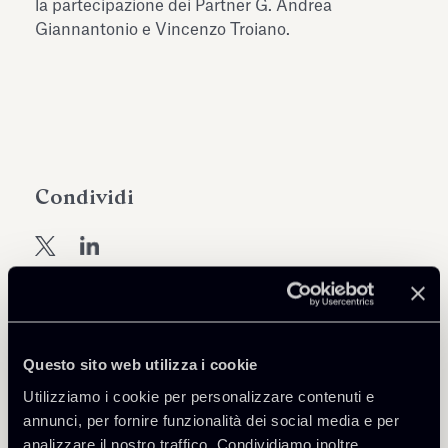
la partecipazione dei Partner G. Andrea
Giannantonio e Vincenzo Troiano.
Condividi
Approfondisci
Questo sito web utilizza i cookie
Financial Regulation
Utilizziamo i cookie per personalizzare contenuti e
annunci, per fornire funzionalità dei social media e per
Tax
analizzare il nostro traffico. Condividiamo inoltre