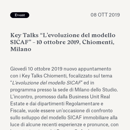
dell’Antiquarium di Villa Albani
Leggi tutto
Leg
Torlonia
08 OTT 2019
Event
Key Talks “L’evoluzione del modello
SICAF” – 10 ottobre 2019, Chiomenti,
Milano
Giovedì 10 ottobre 2019 nuovo appuntamento
con i Key Talks Chiomenti, focalizzato sul tema
“
L’evoluzione del modello SICAF
” ed in
programma presso la sede di Milano dello Studio.
L’incontro, promosso dalla Business Unit Real
Estate e dai dipartimenti Regolamentare e
Fiscale, vuole essere un’occasione di confronto
sullo sviluppo del modello SICAF immobiliare alla
luce di alcune recenti esperienze e pronunce, con