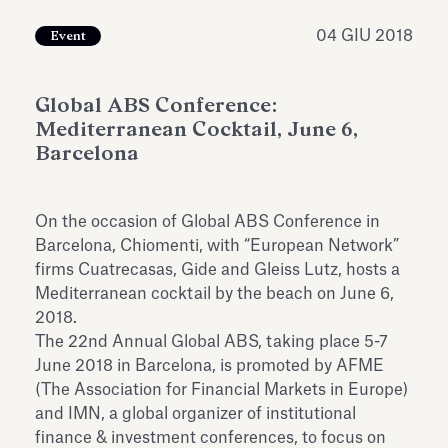
dell’Antiquarium di Villa Albani
Leggi tutto
Leg
Torlonia
04 GIU 2018
Event
Global ABS Conference:
Mediterranean Cocktail, June 6,
Barcelona
On the occasion of Global ABS Conference in
Barcelona, Chiomenti, with “European Network”
firms Cuatrecasas, Gide and Gleiss Lutz, hosts a
Mediterranean cocktail by the beach on June 6,
2018.
The 22nd Annual Global ABS, taking place 5-7
June 2018 in Barcelona, is promoted by AFME
(The Association for Financial Markets in Europe)
and IMN, a global organizer of institutional
finance & investment conferences, to focus on