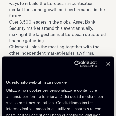
ways to rebuild the European securitisation
market for sound growth and performance in the
future.
Over 3,500 leaders in the global Asset Bank
Security market attend this event annually,
making it the largest annual European structured
finance gathering.
Chiomenti joins the meeting together with the
other independent market-leader law firms,
founders of the "European Network": Cuatrecasas
(Spain and Portugal), Gide Loyrette Nouel
(France) and Gleiss Lutz (Germany).
Questo sito web utilizza i cookie
Utilizziamo i cookie per personalizzare contenuti e
annunci, per fornire funzionalità dei social media e per
analizzare il nostro traffico. Condividiamo inoltre
informazioni sul modo in cui utilizza il nostro sito con i
Condividi
nostri partner che si occupano di analisi dei dati web,