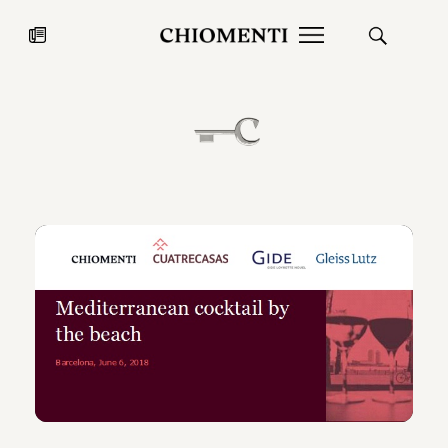
News
27 LUG 2026
News
Fondazione Torlonia inaugura la
Chiomenti 
mostra Marmora Romana
EcoVadis 2
ampliando gli spazi espositivi