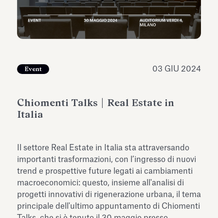
dell’Antiquarium di Villa Albani
Leggi tutto
Leg
Torlonia
03 GIU 2024
Event
Chiomenti Talks | Real Estate in
Italia
Il settore Real Estate in Italia sta attraversando
importanti trasformazioni, con l’ingresso di nuovi
trend e prospettive future legati ai cambiamenti
macroeconomici: questo, insieme all'analisi di
progetti innovativi di rigenerazione urbana, il tema
principale dell'ultimo appuntamento di Chiomenti
Talks, che si è tenuto il 30 maggio presso