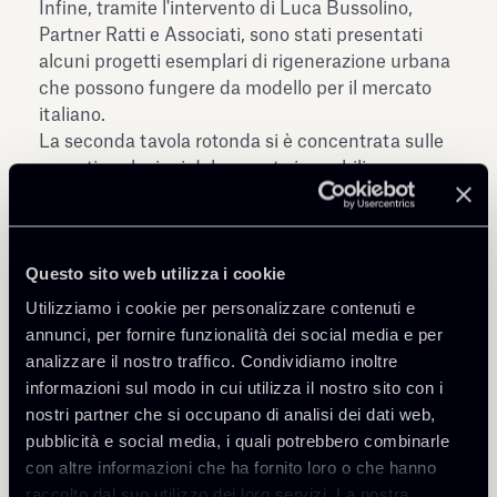
Infine, tramite l'intervento di Luca Bussolino,
Partner Ratti e Associati, sono stati presentati
alcuni progetti esemplari di rigenerazione urbana
che possono fungere da modello per il mercato
italiano.
La seconda tavola rotonda si è concentrata sulle
recenti evoluzioni del mercato immobiliare
italiano, con particolare attenzione sulle
prospettive di medio termine, raccogliendo
esperienze e know-how di professionisti
Questo sito web utilizza i cookie
specializzati.
Luca Cerciello, Senior Associate, ha condotto un
Utilizziamo i cookie per personalizzare contenuti e
confronto con Alessia Ratti, Director Natixis CIB,
annunci, per fornire funzionalità dei social media e per
e Andrea Airò, Director Patrizia SE, sull'influenza
analizzare il nostro traffico. Condividiamo inoltre
delle nuove variabili macroeconomiche sulle
informazioni sul modo in cui utilizza il nostro sito con i
operazioni immobiliari.
nostri partner che si occupano di analisi dei dati web,
Niccolò Coresi, Managing Director di Blackstone,
pubblicità e social media, i quali potrebbero combinarle
ha evidenziato quali asset class siano di maggiore
con altre informazioni che ha fornito loro o che hanno
attrattività per gli investitori, fornendo inoltre il
raccolto dal suo utilizzo dei loro servizi. La nostra