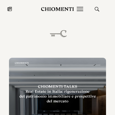
News
27 LUG 2026
News
Fondazione Torlonia inaugura la
Chiomenti 
mostra Marmora Romana
EcoVadis 2
ampliando gli spazi espositivi