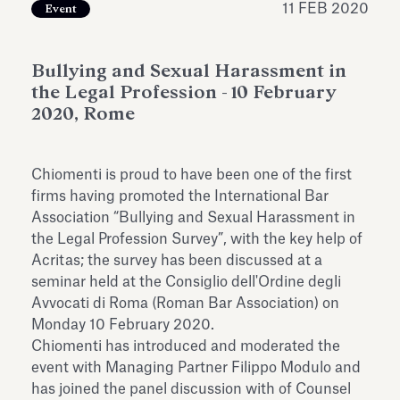
11 FEB 2020
Event
dell’Antiquarium di Villa Albani
Leggi tutto
Leg
Torlonia
Bullying and Sexual Harassment in
the Legal Profession - 10 February
2020, Rome
Chiomenti is proud to have been one of the first
firms having promoted the International Bar
Association “Bullying and Sexual Harassment in
the Legal Profession Survey”, with the key help of
Acritas; the survey has been discussed at a
seminar held at the Consiglio dell'Ordine degli
Avvocati di Roma (Roman Bar Association) on
Monday 10 February 2020.
Chiomenti has introduced and moderated the
event with Managing Partner Filippo Modulo and
has joined the panel discussion with of Counsel