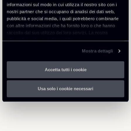
informazioni sul modo in cui utilizza il nostro sito con i
nostri partner che si occupano di analisi dei dati web,
pubblicità e social media, i quali potrebbero combinarle
con altre informazioni che ha fornito loro o che hanno
Professionisti correlati
raccolto dal suo utilizzo dei loro servizi. La nostra
PARTNER
informativa privacy è disponibile
qui
.
Filippo Modulo
Mostra dettagli
SEDI
Roma - Milano
Accetta tutti i cookie
Scopri il professionista
Torna agli Insights
Usa solo i cookie necessari