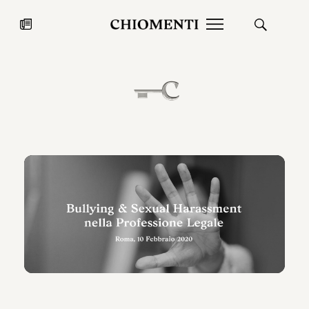
News
27 LUG 2026
News
Fondazione Torlonia inaugura la
Chiomenti 
mostra Marmora Romana
EcoVadis 2
ampliando gli spazi espositivi