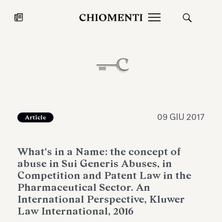
News
27 LUG 2026
News
09 GIU 2017
Article
What's in a Name: the concept of
abuse in Sui Generis Abuses, in
Competition and Patent Law in the
Pharmaceutical Sector. An
International Perspective, Kluwer
Fondazione Torlonia inaugura la
Chiomenti 
Law International, 2016
mostra Marmora Romana
EcoVadis 2
ampliando gli spazi espositivi