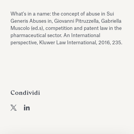
dell’Antiquarium di Villa Albani
Leggi tutto
Leg
Torlonia
What's in a name: the concept of abuse in Sui
Generis Abuses in, Giovanni Pitruzzella, Gabriella
Muscolo (ed.s), competition and patent law in the
pharmaceutical sector. An International
perspective, Kluwer Law International, 2016, 235.
Condividi