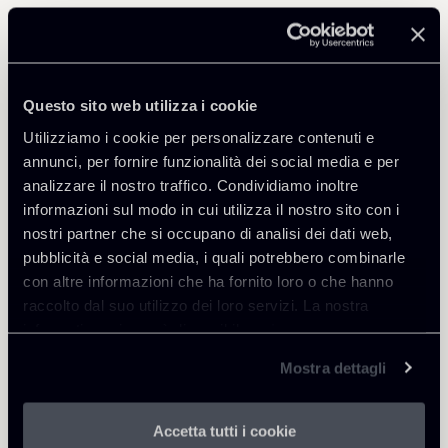
Professionisti correlati
SENIOR OF COUNSEL
Cristoforo Osti
Questo sito web utilizza i cookie
SEDI
Utilizziamo i cookie per personalizzare contenuti e
Roma - Milano
annunci, per fornire funzionalità dei social media e per
Scopri il professionista
analizzare il nostro traffico. Condividiamo inoltre
Torna agli Insights
informazioni sul modo in cui utilizza il nostro sito con i
nostri partner che si occupano di analisi dei dati web,
pubblicità e social media, i quali potrebbero combinarle
con altre informazioni che ha fornito loro o che hanno
raccolto dal suo utilizzo dei loro servizi. La nostra
informativa privacy è disponibile
qui
.
Mostra dettagli
Accetta tutti i cookie