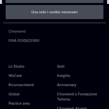
Usa solo i cookie necessari
Chiomenti
P.IVA 01305231001
Lo Studio
Sedi
WeCare
Insights
Riconoscimenti
Anniversary
Global
Chiomenti x Fondazione
Torlonia
Practice area
Chiomenti Alumni