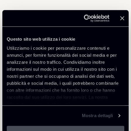
Professionisti correlati
PARTNER
Questo sito web utilizza i cookie
Raul - Angelo Papotti
Utilizziamo i cookie per personalizzare contenuti e
SEDI
annunci, per fornire funzionalità dei social media e per
Milano
analizzare il nostro traffico. Condividiamo inoltre
informazioni sul modo in cui utilizza il nostro sito con i
Scopri il professionista
Torna agli Insights
nostri partner che si occupano di analisi dei dati web,
pubblicità e social media, i quali potrebbero combinarle
con altre informazioni che ha fornito loro o che hanno
raccolto dal suo utilizzo dei loro servizi. La nostra
informativa privacy è disponibile
qui
.
Mostra dettagli