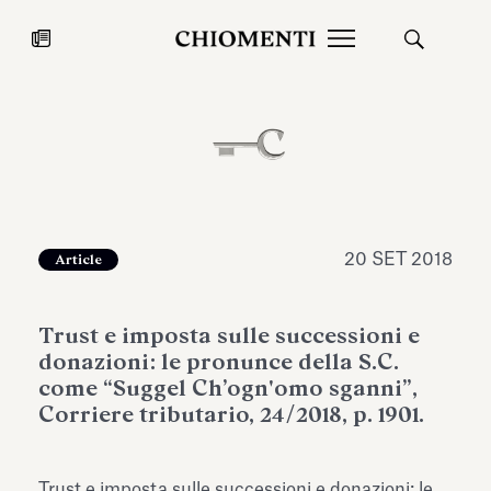
News
27 LUG 2026
News
20 SET 2018
Article
Trust e imposta sulle successioni e
donazioni: le pronunce della S.C.
come “Suggel Ch’ogn'omo sganni”,
Corriere tributario, 24/2018, p. 1901.
Fondazione Torlonia inaugura la
Chiomenti 
mostra Marmora Romana
EcoVadis 2
ampliando gli spazi espositivi
Trust e imposta sulle successioni e donazioni: le