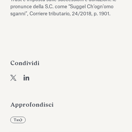
dell’Antiquarium di Villa Albani
pronunce della S.C. come “Suggel Ch’ogn'omo
Leggi tutto
Leg
Torlonia
sganni”, Corriere tributario, 24/2018, p. 1901.
Condividi
Approfondisci
Tax