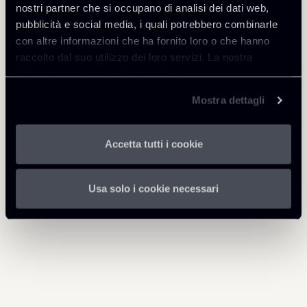
nostri partner che si occupano di analisi dei dati web,
pubblicità e social media, i quali potrebbero combinarle
Professionisti correlati
con altre informazioni che ha fornito loro o che hanno
PARTNER
raccolto dal suo utilizzo dei loro servizi. La nostra
Umberto Borzi
informativa privacy è disponibile
qui
.
SEDI
Mostra dettagli
Roma - Milano
Scopri il professionista
Torna agli Insights
Accetta tutti i cookie
Usa solo i cookie necessari