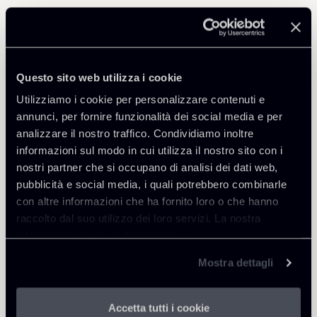
Professionisti correlati
PARTNER
Raffaele Russo
Questo sito web utilizza i cookie
SEDI
Utilizziamo i cookie per personalizzare contenuti e
Roma
annunci, per fornire funzionalità dei social media e per
analizzare il nostro traffico. Condividiamo inoltre
Scopri il professionista
Torna agli Insights
informazioni sul modo in cui utilizza il nostro sito con i
nostri partner che si occupano di analisi dei dati web,
pubblicità e social media, i quali potrebbero combinarle
con altre informazioni che ha fornito loro o che hanno
raccolto dal suo utilizzo dei loro servizi. La nostra
informativa privacy è disponibile
qui
.
Mostra dettagli
Accetta tutti i cookie