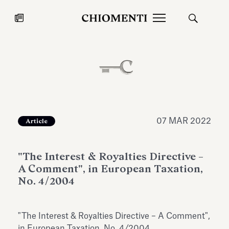
News
27 LUG 2026
News
07 MAR 2022
Article
"The Interest & Royalties Directive –
A Comment", in European Taxation,
No. 4/2004
Fondazione Torlonia inaugura la
Chiomenti 
"The Interest & Royalties Directive – A Comment",
mostra Marmora Romana
EcoVadis 2
ampliando gli spazi espositivi
in European Taxation, No. 4/2004