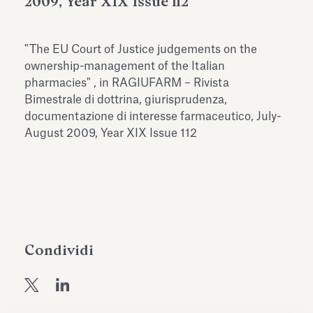
2009, Year XIX Issue 112
dell’Antiquarium di Villa Albani
Leggi tutto
Leg
Torlonia
"The EU Court of Justice judgements on the
ownership-management of the Italian
pharmacies" , in RAGIUFARM – Rivista
Bimestrale di dottrina, giurisprudenza,
documentazione di interesse farmaceutico, July-
August 2009, Year XIX Issue 112
Condividi