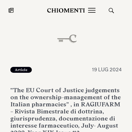
News
27 LUG 2026
News
19 LUG 2024
Article
"The EU Court of Justice judgements
on the ownership-management of the
Italian pharmacies" , in RAGIUFARM
– Rivista Bimestrale di dottrina,
giurisprudenza, documentazione di
Fondazione Torlonia inaugura la
Chiomenti 
interesse farmaceutico, July- August
mostra Marmora Romana
EcoVadis 2
ampliando gli spazi espositivi