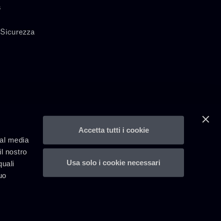
s
 Sicurezza
Accetta tutti i cookie
ial media
il nostro
Usa solo i cookie necessari
quali
uo