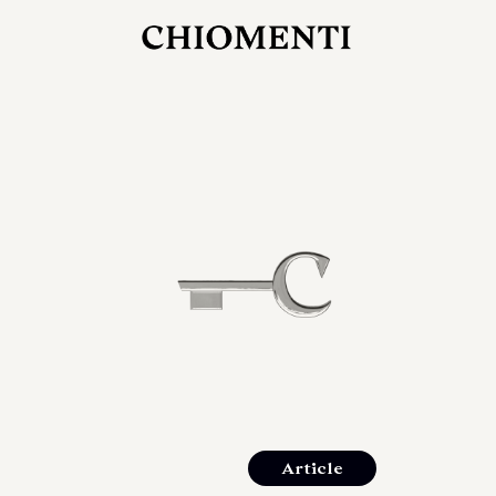
27 LUG 2026
rlonia
C
ostra
d
mana
2
 spazi
um di
orlonia
Article
o