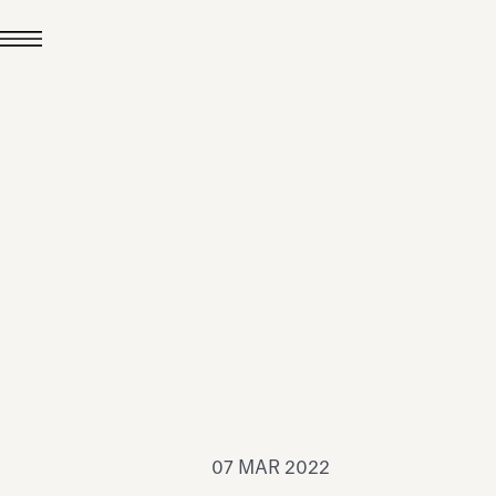
24 LUG 2026
News
hiomenti è Medaglia
'Argento EcoVadis
026
Leggi tutto
07 MAR 2022