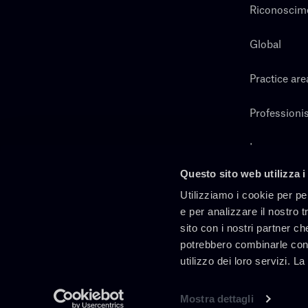
Riconoscim
Global
Practice are
Professionis
Lavora con 
Questo sito web utilizza i
Cerca
Utilizziamo i cookie per pe
e per analizzare il nostro t
sito con i nostri partner ch
potrebbero combinarle con 
utilizzo dei loro servizi. L
Mostra dettagli
It
En