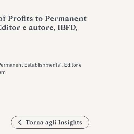
of Profits to Permanent
ditor e autore, IBFD,
o Permanent Establishments", Editor e
dam
Torna agli Insights