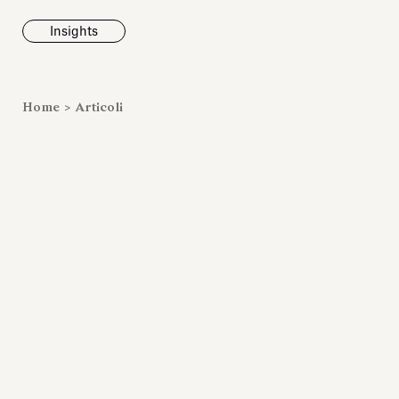
Insights
News
Home
>
Articoli
Fondazione To
inaugura la m
Marmora Ro
ampliando gli
espositivi
dell’Antiquari
Villa Albani T
Leggi tutt