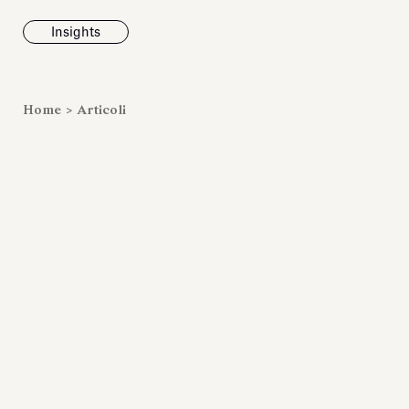
Insights
News
Home
>
Articoli
Fondazione To
inaugura la m
Marmora Ro
ampliando gli
espositivi
dell’Antiquari
Villa Albani T
Leggi tutt