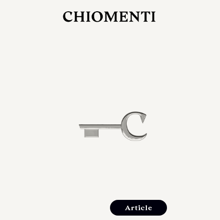
27 LUG 2026
rlonia
C
ostra
d
mana
2
 spazi
um di
orlonia
Article
o