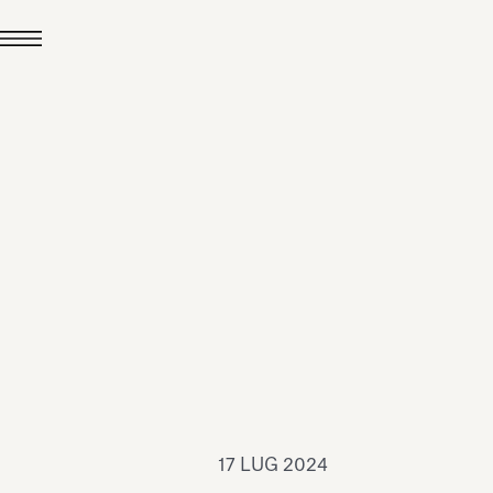
24 LUG 2026
News
hiomenti è Medaglia
'Argento EcoVadis
026
Leggi tutto
17 LUG 2024