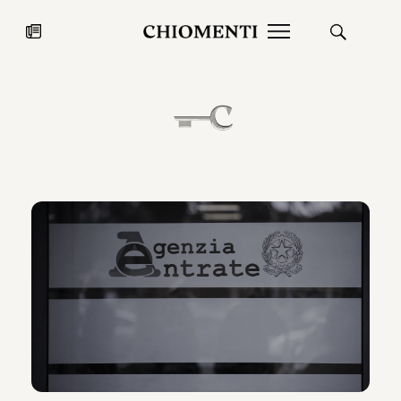
News
27 LUG 2026
News
Fondazione Torlonia inaugura la
Chiomenti 
mostra Marmora Romana
EcoVadis 2
ampliando gli spazi espositivi