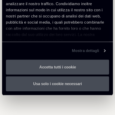
analizzare il nostro traffico. Condividiamo inoltre
informazioni sul modo in cui utilizza il nostro sito con i
Scarica Allegati
nostri partner che si occupano di analisi dei dati web,
pubblicità e social media, i quali potrebbero combinarle
20211012---Chiomenti---
con altre informazioni che ha fornito loro o che hanno
Osservazioni-bozza-di-
121 Kb
raccolto dal suo utilizzo dei loro servizi. La nostra
circolare-Transfer-Pricing.pdf
informativa privacy è disponibile
qui
.
Mostra dettagli
Accetta tutti i cookie
Torna agli Insights
Usa solo i cookie necessari