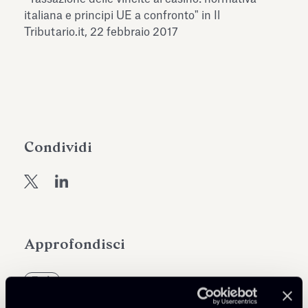
dell’Antiquarium di Villa Albani
italiana e principi UE a confronto" in Il
Leggi tutto
Leg
Torlonia
Tributario.it, 22 febbraio 2017
Condividi
Approfondisci
Tax