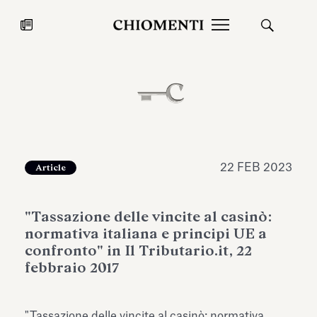
News
27 LUG 2026
News
22 FEB 2023
Article
"Tassazione delle vincite al casinò:
normativa italiana e principi UE a
confronto" in Il Tributario.it, 22
febbraio 2017
Fondazione Torlonia inaugura la
Chiomenti 
mostra Marmora Romana
EcoVadis 2
ampliando gli spazi espositivi
"Tassazione delle vincite al casinò: normativa