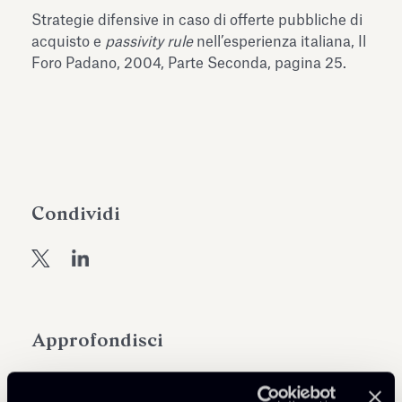
dell’Antiquarium di Villa Albani
Strategie difensive in caso di offerte pubbliche di
Leggi tutto
Leg
Torlonia
acquisto e
passivity rule
nell’esperienza italiana, Il
Foro Padano, 2004, Parte Seconda, pagina 25.
Condividi
Approfondisci
ESG Corporate Governance