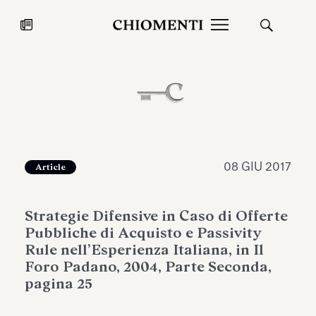
News
27 LUG 2026
News
08 GIU 2017
Article
Strategie Difensive in Caso di Offerte
Pubbliche di Acquisto e Passivity
Rule nell’Esperienza Italiana, in Il
Foro Padano, 2004, Parte Seconda,
pagina 25
Fondazione Torlonia inaugura la
Chiomenti 
mostra Marmora Romana
EcoVadis 2
ampliando gli spazi espositivi