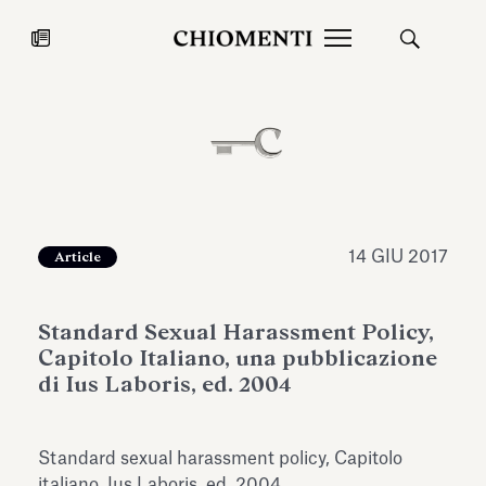
News
27 LUG 2026
News
14 GIU 2017
Article
Standard Sexual Harassment Policy,
Capitolo Italiano, una pubblicazione
di Ius Laboris, ed. 2004
Fondazione Torlonia inaugura la
Chiomenti 
Standard sexual harassment policy, Capitolo
mostra Marmora Romana
EcoVadis 2
ampliando gli spazi espositivi
italiano, Ius Laboris, ed. 2004.