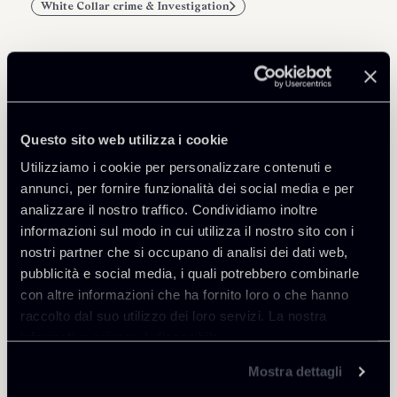
White Collar crime & Investigation
Professionisti correlati
Questo sito web utilizza i cookie
PARTNER
Utilizziamo i cookie per personalizzare contenuti e
Alain Maria Dell'Osso
annunci, per fornire funzionalità dei social media e per
SEDI
analizzare il nostro traffico. Condividiamo inoltre
Milano
informazioni sul modo in cui utilizza il nostro sito con i
nostri partner che si occupano di analisi dei dati web,
Scopri il professionista
Torna agli Insights
pubblicità e social media, i quali potrebbero combinarle
con altre informazioni che ha fornito loro o che hanno
raccolto dal suo utilizzo dei loro servizi. La nostra
informativa privacy è disponibile
qui
.
Mostra dettagli