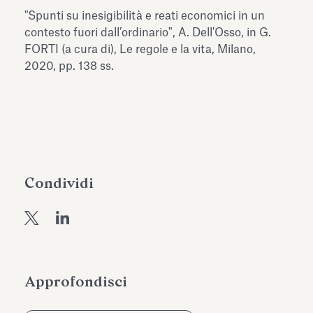
dell’Antiquarium di Villa Albani
"Spunti su inesigibilità e reati economici in un
Leggi tutto
Leg
Torlonia
contesto fuori dall’ordinario", A. Dell'Osso, in G.
FORTI (a cura di), Le regole e la vita, Milano,
2020, pp. 138 ss.
Condividi
Approfondisci