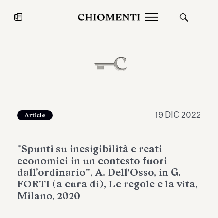
News
27 LUG 2026
News
19 DIC 2022
Article
"Spunti su inesigibilità e reati
economici in un contesto fuori
dall’ordinario", A. Dell'Osso, in G.
FORTI (a cura di), Le regole e la vita,
Milano, 2020
Fondazione Torlonia inaugura la
Chiomenti 
mostra Marmora Romana
EcoVadis 2
ampliando gli spazi espositivi