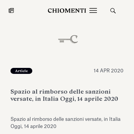
News
27 LUG 2026
News
14 APR 2020
Article
Spazio al rimborso delle sanzioni
versate, in Italia Oggi, 14 aprile 2020
Spazio al rimborso delle sanzioni versate, in Italia
Fondazione Torlonia inaugura la
Chiomenti 
Oggi, 14 aprile 2020
mostra Marmora Romana
EcoVadis 2
ampliando gli spazi espositivi