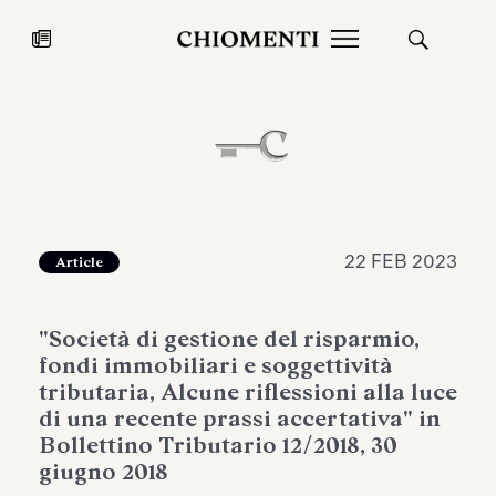
News
27 LUG 2026
News
22 FEB 2023
Article
"Società di gestione del risparmio,
fondi immobiliari e soggettività
tributaria, Alcune riflessioni alla luce
di una recente prassi accertativa" in
Bollettino Tributario 12/2018, 30
Fondazione Torlonia inaugura la
Chiomenti 
giugno 2018
mostra Marmora Romana
EcoVadis 2
ampliando gli spazi espositivi