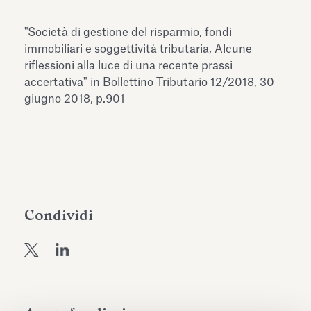
dell’Antiquarium di Villa Albani
Leggi tutto
Leg
Torlonia
"Società di gestione del risparmio, fondi
immobiliari e soggettività tributaria, Alcune
riflessioni alla luce di una recente prassi
accertativa" in Bollettino Tributario 12/2018, 30
giugno 2018, p.901
Condividi