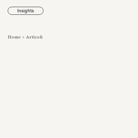
Insights
News
Home
>
Articoli
Fondazione To
inaugura la m
Marmora Ro
ampliando gli
espositivi
dell’Antiquari
Villa Albani T
Leggi tutt