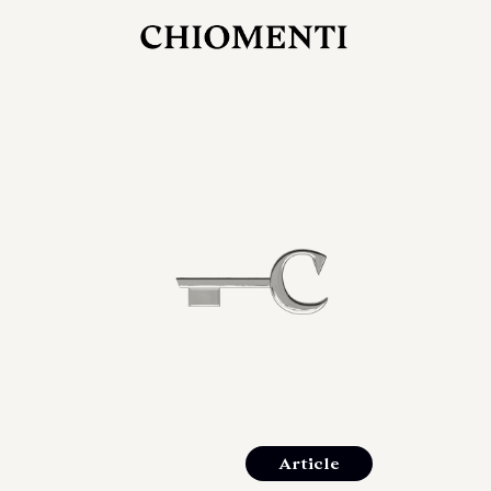
27 LUG 2026
rlonia
C
ostra
d
mana
2
 spazi
um di
orlonia
Article
o