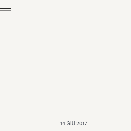
24 LUG 2026
News
hiomenti è Medaglia
'Argento EcoVadis
026
Leggi tutto
14 GIU 2017