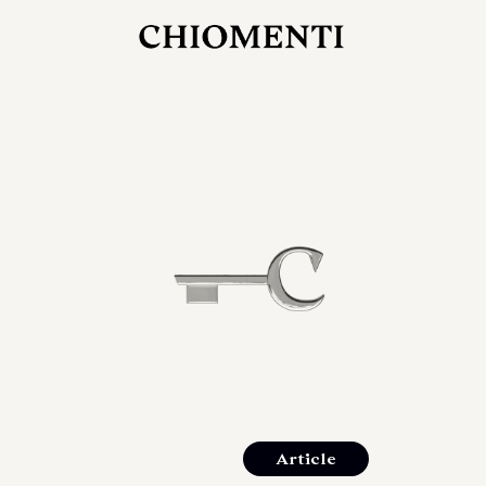
27 LUG 2026
rlonia
C
ostra
d
mana
2
 spazi
um di
orlonia
Article
o