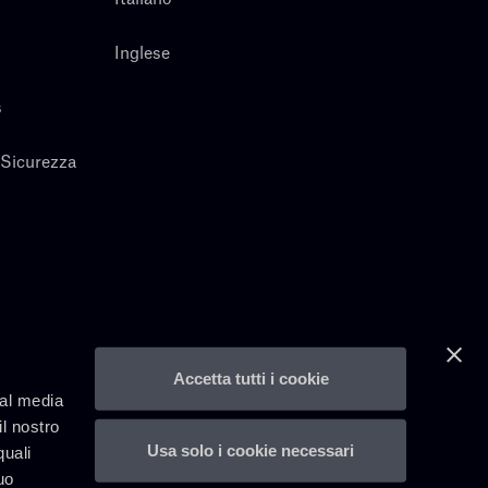
Inglese
s
 Sicurezza
Accetta tutti i cookie
ial media
il nostro
Usa solo i cookie necessari
quali
uo