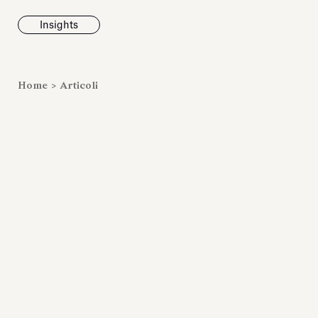
Insights
News
Home
>
Articoli
Fondazione To
inaugura la m
Marmora Ro
ampliando gli
espositivi
dell’Antiquari
Villa Albani T
Leggi tutt