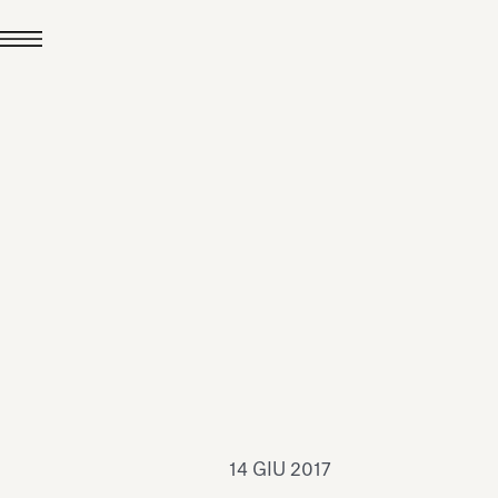
24 LUG 2026
News
hiomenti è Medaglia
'Argento EcoVadis
026
Leggi tutto
14 GIU 2017