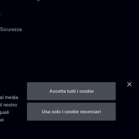
s
 Sicurezza
Accetta tutti i cookie
ial media
il nostro
Usa solo i cookie necessari
quali
uo