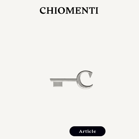
27 LUG 2026
rlonia
C
ostra
d
mana
2
 spazi
um di
orlonia
Article
o