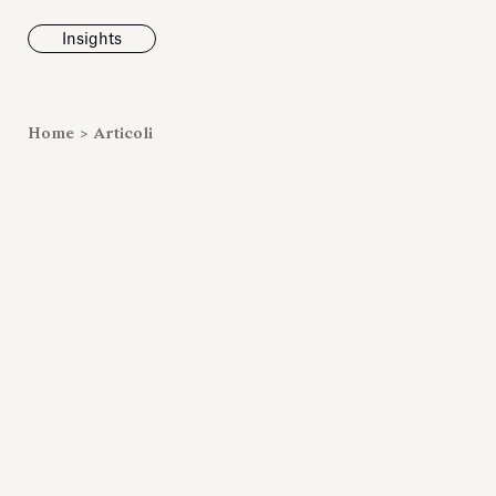
Insights
News
Home
>
Articoli
Fondazione To
inaugura la m
Marmora Ro
ampliando gli
espositivi
dell’Antiquari
Villa Albani T
Leggi tutt