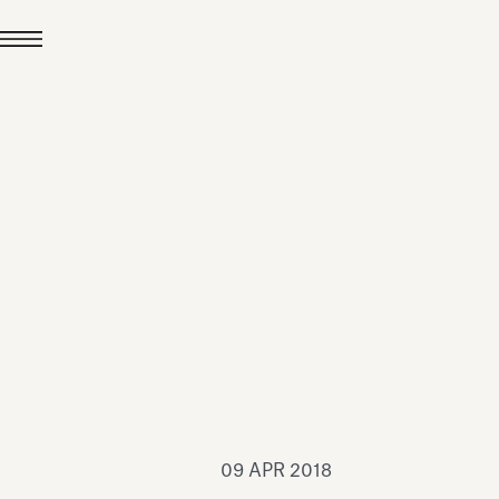
24 LUG 2026
News
hiomenti è Medaglia
'Argento EcoVadis
026
Leggi tutto
09 APR 2018