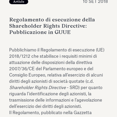
10 SET 2018
Article
dell’Antiquarium di Villa Albani
Leggi tutto
Leg
Torlonia
Regolamento di esecuzione della
Shareholder Rights Directive:
Pubblicazione in GUUE
Pubblichiamo il Regolamento di esecuzione (UE)
2018/1212 che stabilisce i requisiti minimi di
attuazione delle disposizioni della direttiva
2007/36/CE del Parlamento europeo e del
Consiglio Europeo, relativa all’esercizio di alcuni
diritti degli azionisti di società quotate (c.d.
Shareholder Rights Directive
- SRD) per quanto
riguarda l’identificazione degli azionisti, la
trasmissione delle informazioni e l’agevolazione
dell’esercizio dei diritti degli azionisti.
Il Regolamento, pubblicato nella Gazzetta