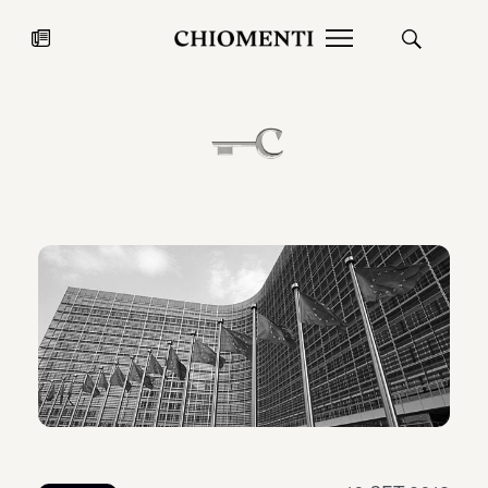
News
27 LUG 2026
News
Fondazione Torlonia inaugura la
Chiomenti 
mostra Marmora Romana
EcoVadis 2
ampliando gli spazi espositivi