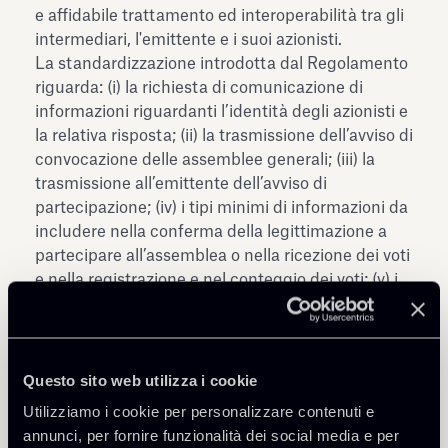
e affidabile trattamento ed interoperabilità tra gli
intermediari, l'emittente e i suoi azionisti.
La standardizzazione introdotta dal Regolamento
riguarda: (i) la richiesta di comunicazione di
informazioni riguardanti l’identità degli azionisti e
la relativa risposta; (ii) la trasmissione dell’avviso di
convocazione delle assemblee generali; (iii) la
trasmissione all’emittente dell’avviso di
partecipazione; (iv) i tipi minimi di informazioni da
includere nella conferma della legittimazione a
partecipare all’assemblea o nella ricezione dei voti
e nella registrazione e nel conteggio dei voti; (v) i
termini da rispettare per la trasmissione delle
informazioni sugli eventi societari e per le
procedure di identificazione degli azionisti; (vi) gli
elementi e i principi da osservare per il
Questo sito web utilizza i cookie
trattamento di eventi societari diversi dalle
Utilizziamo i cookie per personalizzare contenuti e
assemblee generali.
annunci, per fornire funzionalità dei social media e per